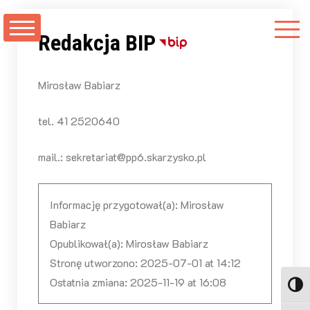
Przejdź
do
Redakcja BIP
treści
Mirosław Babiarz
tel. 41 2520640
mail.: sekretariat@pp6.skarzysko.pl
Informację przygotował(a):
Mirosław
Babiarz
Opublikował(a):
Mirosław Babiarz
Stronę utworzono:
2025-07-01 at 14:12
Ostatnia zmiana:
2025-11-19 at 16:08
Toggl